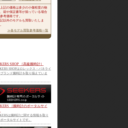
上記の価格は多少の小傷程度の物
、箱や保証書等が揃っている場合
参考価格です。
記以外のモデルも買取いたしま
。
≫各モデル買取参考価格一覧
EKERS SHOP ［高級腕時計］
EKERS SHOPはロレックス・パネライ
のブランド腕時計を取り揃えていま
。
EKERS ［腕時計のポータルサイ
］
EKERSは腕時計に関する情報を取り
うポータルサイトです。