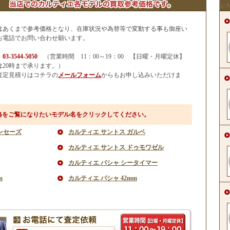
はあくまで参考価格となり、在庫状況や為替等で変動する事も御座い
お電話でお問い合わせ願います。
せ
03-3544-5050
（営業時間 11：00～19：00 【日曜・月曜定休】
20時まで承ります。）
査定見積りはコチラの
メールフォーム
からもお申し込みいただけま
格をご覧になりたいモデル名をクリックしてください。
ンセーズ
カルティエ サントス ガルベ
カルティエ サントス ドゥモワゼル
カルティエ パシャ シータイマー
m
カルティエ パシャ 42mm