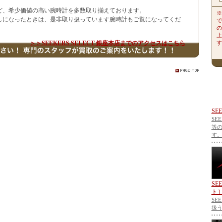
ど、希少価値の高い腕時計を多数取り揃えております。
※
しになったときは、是非取り扱っています腕時計もご覧になってくだ
で
の
上
＞＞SEEKERS SELECT 銀座本店までのアクセスはこちら
す
SE
SE
等
す
SE
ト
SE
扱