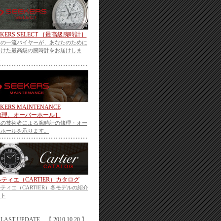
EKERS SELECT ［最高級腕時計］
界の一流バイヤーが、あなたのために
つけた最高級の腕時計をお届けしま
。
EKERS MAINTENANCE
修理、オーバーホール］
属の技術者による腕時計の修理・オー
ーホールを承ります。
ティエ（CARTIER）カタログ
ティエ（CARTIER）各モデルの紹介
イト
LAST UPDATE 【 2010.10.20 】