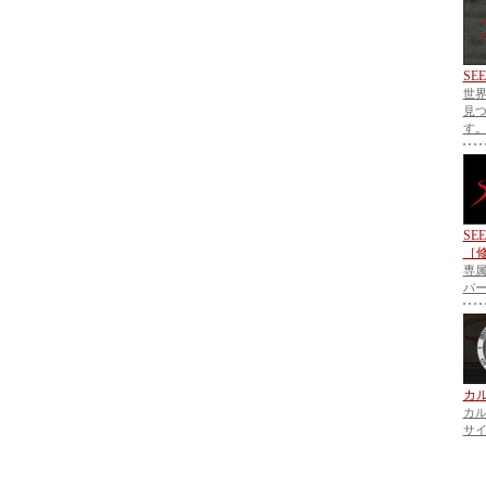
SE
世
見
す
SE
［
専
バ
カル
カル
サ