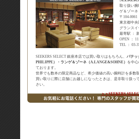
取り扱い腕
ゲ＆ゾーネ
〒104-0061
東京都中央区
グランスイ
最寄駅 ：
OPEN ： 
TEL ： 03-
SEEKERS SELECT 銀座本店では買い取りはもちろん、
パテッ
PHILIPPE）・ランゲ＆ゾーネ（A.LANGE&SOHNE）
を中心
ております。
世界でも数本の限定商品など、希少価値の高い腕時計を多数
買い取りに際に店舗にお越しになったときは、是非取り扱っ
さい。
＞＞SEEKERS SE