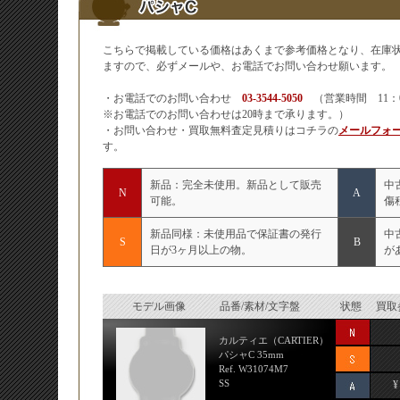
こちらで掲載している価格はあくまで参考価格となり、在庫
ますので、必ずメールや、お電話でお問い合わせ願います。
・お電話でのお問い合わせ
03-3544-5050
（営業時間 11：
※お電話でのお問い合わせは20時まで承ります。）
・お問い合わせ・買取無料査定見積りはコチラの
メールフォ
す。
新品：完全未使用。新品として販売
中
N
A
可能。
傷
新品同様：未使用品で保証書の発行
中
S
B
日が3ヶ月以上の物。
が
モデル画像
品番/素材/文字盤
状態
買取
カルティエ（CARTIER）
パシャC 35mm
Ref. W31074M7
SS
¥