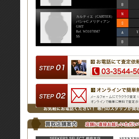
カルティエ（CARTIER）
パシャC メリディアン
GMT
Ref. W31078M7
¥
SS
SEEKER