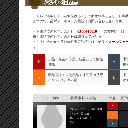
こちらで掲載している価格はあくまで参考価格となり、在庫
ますので、必ずメールや、お電話でお問い合わせ願います。
・お電話でのお問い合わせ
03-3544-5050
（営業時間 11：
※お電話でのお問い合わせは20時まで承ります。）
・お問い合わせ・買取無料査定見積りはコチラの
メールフォ
す。
新品：完全未使用。新品として販売
中
N
A
可能。
傷
新品同様：未使用品で保証書の発行
中
S
B
日が3ヶ月以上の物。
が
モデル画像
品番/素材/文字盤
状態
買取
カルティエ（CARTIER）
パシャ 42mm
Ref. W3018651
YG